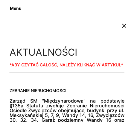
Menu
close
AKTUALNOŚCI
*ABY CZYTAĆ CAŁOŚĆ, NALEŻY KLIKNĄĆ W ARTYKUŁ*
ZEBRANIE NIERUCHOMOŚCI
Zarząd SM "Międzynarodowa" na podstawie
§135a Statutu zwołuje Zebranie Nieruchomości
Osiedle Zwycięzców obejmującej budynki przy ul.
Meksykańskiej 5, 7, 9, Wandy 14, 16, Zwycięzców
30, 32, 34, Garaż podziemny Wandy 16 oraz
Własnościowe lokale użytkowe.
Zebranie
00
odbędzie się 30.09.2019 r. o godz. 17
w sali